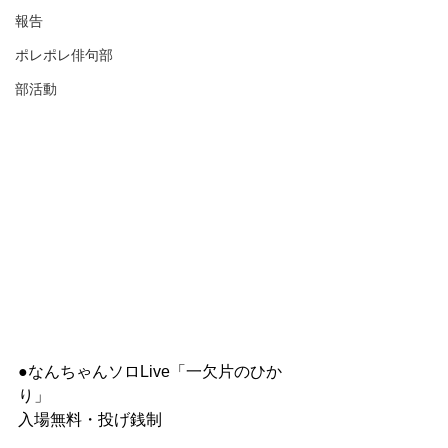
報告
ポレポレ俳句部
部活動
●なんちゃんソロLive「一欠片のひか
り」
入場無料・投げ銭制