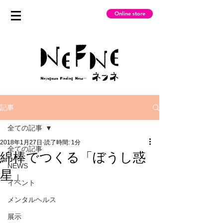
Online store
記事
全ての記事
2018年1月27日
読了時間: 1分
全ての記事
綿棒でつくる「ぼうし惑
NEWS
星」
イベント
メンタルヘルス
展示