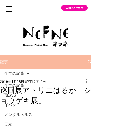
Online store
記事
全ての記事
2019年1月18日
読了時間: 1分
全ての記事
巡回展アトリエはるか「シ
NEWS
ョウゲキ展」
イベント
メンタルヘルス
展示