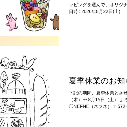
ッピングを選んで、オリジナ
日時 : 2026年8月22日(土
（税込） 場所 : NEFNE(寝屋
京阪電車「寝屋川市駅」北出口
制です】 こちらのフォーム
https://forms.gle/gknD
ら】 電話 : 072-814-6690
夏季休業のお知
下記の期間、夏季休業とさせ
（木）〜 8月15日（土） 
◯NEFNE（ネフネ） 〒572
13-11 TEL 072-814-6
業時間 10:00〜17:00（木