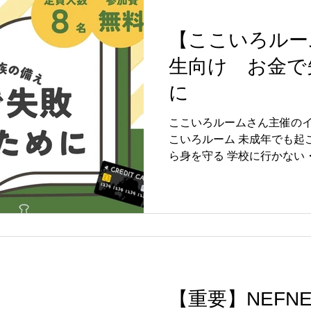
【ここいろルー
生向け お金で
に
ここいろルームさん主催のイ
こいろルーム 未成年でも起
ら身を守る 学校に行かない
護者にこそ知ってほしい、
ショップです。 講師：くす
校卒業。市民のため、こど
のトラブル相談をもとにこ
を伝えます。 こんな方にお
のお子さんがいる方 ・ゲー
方 ・お金のことを家庭でど
方 ・将来の自立に向けて備
【重要】NEFN
ほしい方 イベント情報 期間：