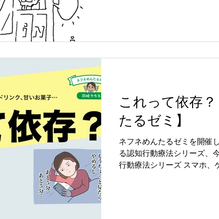
これって依存？
たるゼミ】
ネフネめんたるゼミを開催し
る認知行動療法シリーズ、今
行動療法シリーズ スマホ、
コ、エナジードリンク、甘いお
-------------- 人はど
つい見てしまう」 「ゲームをやめられない」 「お酒や買
い物が増えている気がする」 「家族の行動が気になる