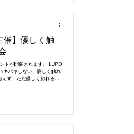
る身近なテーマです。 認知行
「なぜやめられないのか」
えるのか」をわかりやすくお
が気になる方、ご家族やお子
気軽にご参加ください。 こ
院主催】優しく触
行動療法の考え方をベースに
理することで、 今より少し
会
うになる視点をお伝えしま
 スマホやSNS、ゲームをつ
ントが開催されます。 LUPO
レスがたまると買い物や食べ
 バキバキしない、優しく触れ
ゲーム時間が気にな
与えず、ただ優しく触れるだ
体をフワッと軽くする体験会
026年6月20日（土） 開園時
EFNE 寝屋川市八坂町13-11 参
名 主催：LUPO整体院 申込・問
gram（@lupo0309）