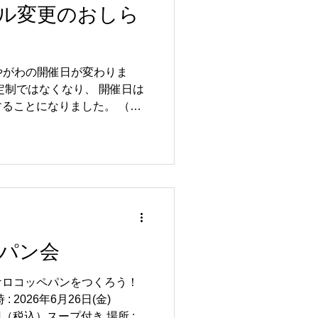
ル変更のおしら
5:45〜） 場所：NEFNE 寝屋
無料 定員：8名 主催：ここいろ
elfer@gmail.com 080-
ねやがわの開催日が変わりま
定制ではなくなり、 開催日は
ることになりました。 （月1
ん） おおむね２ヶ月先まで
ので、下記スケジュールをチ
ーーーーーーーーーー ▼今後
らでご確認ください。
https://nefne-
EFNEのイベントカレンダー
bsite ーーーーーーーーーーーー
日を載せたチラシも配布してお
パン会
された日付とは異なるのでご
ケロコッペパンをつくろう！
 : 2026年6月26日(金)
00円（税込）スープ付き 場所 :