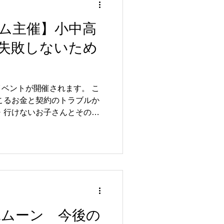
ム主催】小中高
失敗しないため
ベントが開催されます。 こ
こるお金と契約のトラブルか
・行けないお子さんとその保
法的リテラシーを育むワーク
がみ様 地元寝屋川市中央小学
もたちのために企画。現場で
どもたちが未然に防げる方法
すすめ ・不登校、行きしぶり
ム課金やネット利用が心配な
う話したらいいか悩んでいる
えたい方 ・親子で学ぶ機会が
Eムーン 今後の
2026年6月19日（金） 開園