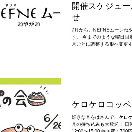
開催スケジュー
時間：16:00〜17:00（受付1
川市八坂町13-11 参加料：
せ
ルーム 申込：yanagisawa.w
3202-0094（担当：やなす）
7月から、NEFNEムーン
す。 今までのような曜日固
月ごとに調整する形へ変更す
回の開催ペースは変わりませ
は開催日が決まっています
ェックしてください。 ーー
の開催スケジュールはこち
●NEFNEムーンねやがわ紹介サイト 
moon.studio.site ●N
https://www.nefne.we
※2026年の年間開催予定
ケロケロコッペ
りましたが、そちらに掲載
注意ください。
好きな具をはさんで、ケロ
具の持ち込みも大歓迎！ 日時
12:00〜15:00 参加費：7