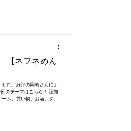
 【ネフネめん
ます。 好評の岡崎さんによ
回のテーマはこちら！ 認知
ゲーム、買い物、お酒、タバ
菓子… これって依存？ ----
うして「ハマる」のか？ 「スマホをつい
」