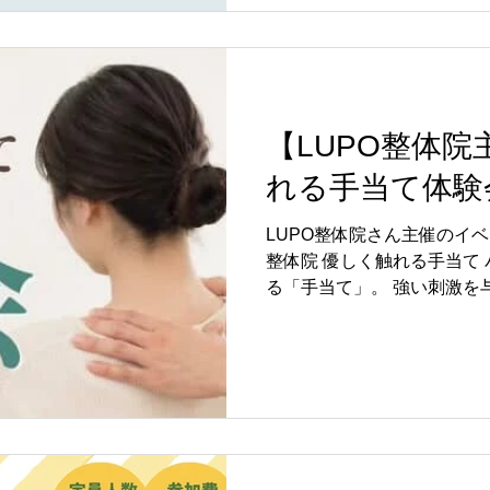
… 依存は誰にでも起こりう
動療法の考え方をもとに、
「どうすれば上手に付き合
話しします。 ご自身のこと
さんのことが心配な方も、お
【LUPO整体
のめんたるゼミでは、 認知
「気持ち」と「考え方」を整
れる手当て体験
ラクに家族と向き合えるよ
す。 こんな方にオススメです
LUPO整体院さん主催のイベ
い長時間続けてしまう スト
整体院 優しく触れる手当て
すぎをしてしまう 子どもの
る「手当て」。 強い刺激を
けのアプローチで、心と身
です。 イベント情報 期間：2
間：10:00〜11:00 場所：N
加料：500円 人数 : 限定5
い合わせ：LUPO整体院 Insta