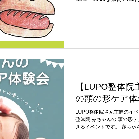
NEFNE(寝屋川市八坂町13-
川市駅」北出口(東側)より徒
のフォームよりお申し込み
https://forms.gle/gknD
ら】 電話 : 072-814-6690
【LUPO整体
の頭の形ケア体
LUPO整体院さん主催のイベ
整体院 赤ちゃんの 頭の形
きるイベントです。 赤ちゃ
気になっていることがある