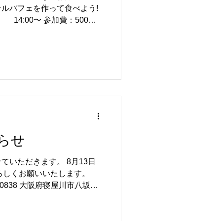
ルパフェを作って食べよう!
) 14:00〜 参加費：500円
川市八坂町13-11) アクセス :
(東側)より徒歩3分 【予約
よりお申し込みください。
Vs9GqJUctBKb7 【お問合せはこち
(木〜土・10時〜17時)
らせ
ていただきます。 8月13日
よろしくお願いいたします。
-0838 大阪府寝屋川市八坂町
690 京阪寝屋川市駅より徒歩3分 営
・金・土）