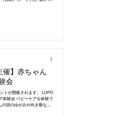
11) アクセス : 京阪電車「寝屋
歩3分 【予約制です】 こちら
ください。
Vs9GqJUctBKb7 【お問合せはこち
(木〜土・10時〜17時)
院主催】赤ちゃん
験会
ントが開催されます。 LUPO
ケア体験会 ベビーケアを体験で
んの頭のゆがみや向き癖など
方や、「まずはどんなケアな