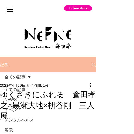
Online store
記事
全ての記事
2022年4月29日
読了時間: 1分
全ての記事
ゆくさきにふれる 倉田孝
NEWS
之×黒瀬大地×枡谷剛 三人
イベント
展
メンタルヘルス
展示