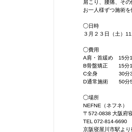
肩こり、腰痛、その
お一人様ずつ施術を
◯日時
３月２３日（土）11:0
◯費用
A肩・首緩め　15分1
B骨盤矯正　　15分1
C全身　　　　30分3
D通常施術　　50分
◯場所
NEFNE（ネフネ）
〒572-0838 大阪
TEL 072-814-6690
京阪寝屋川市駅より