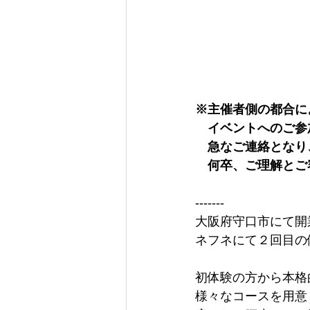
※主催者側の都合に
　イベントへのご参
　急なご連絡となり
　何卒、ご理解とご
-------
大阪府守口市にて開
ネフネにて２回目の
初体験の方から本格
様々なコースを用意