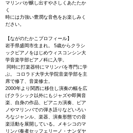
マリンバが醸し出すやさしくあたたか
く
時には力強い豊潤な音色をお楽しみく
ださい。
【ながのたかこプロフィール】
岩手県盛岡市生まれ。 5歳からクラシ
ックピアノをはじめウィスコンシン大
学音楽学部ピアノ科に入学。
 同時に打楽器特にマリンバを専門に学
ぶ。 コロラド大学大学院音楽学部を主
席で修了、音楽修士。
2000年より関西に移住し演奏の幅を広
げクラシック以外にもジャズや即興音
楽、自身の作品、ピアニカ演奏、ピア
ノやマリンバでの弾き語りなどいろい
ろなジャンル、楽器、演奏形態での音
楽活動を展開している。メキシコのマ
リンバ奏者セッフェリーノ・ナンダヤ