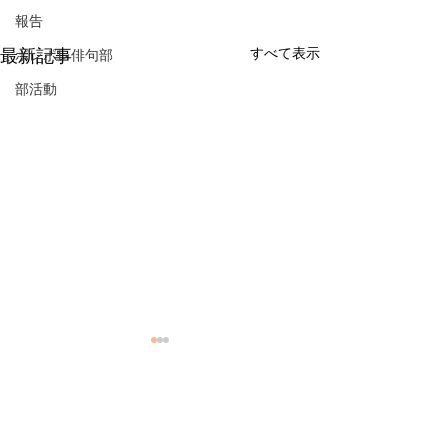
報告
すべて表示
最新記事
ポレポレ俳句部
部活動
コメント