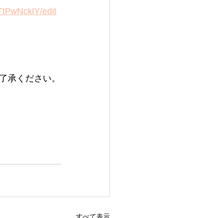
tPwNcklY/edit
了承ください。
すべて表示