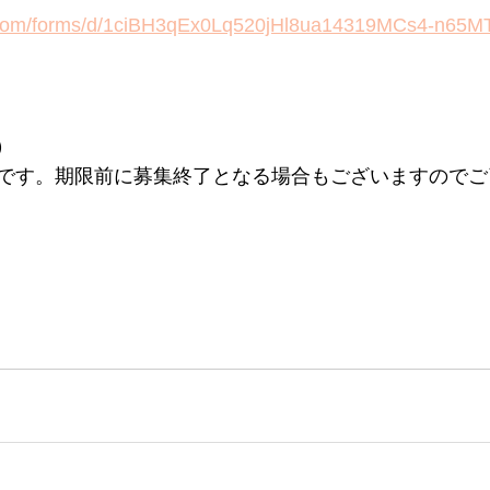
e.com/forms/d/1ciBH3qEx0Lq520jHl8ua14319MCs4-n65MT
）
です。期限前に募集終了となる場合もございますのでご