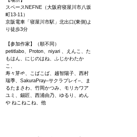
スペースNEFNE（大阪府寝屋川市八坂
町13-11）
京阪電車「寝屋川市駅」北出口(東側)よ
り徒歩3分
【参加作家】（順不同）
petitlabo、Proton、niyari 、えんこ、た
もはん、にじのはね、ふじかわたか
こ、
寿々芽🌱、こばこば、越智陽子、西村
瑞季、SakuraPray–サクラプレイ–、ま
るたまさわ、竹岡かつみ、モリカワア
ユミ、錫匠、西浦由乃、ゆるり、めん
や ねこねこね、他