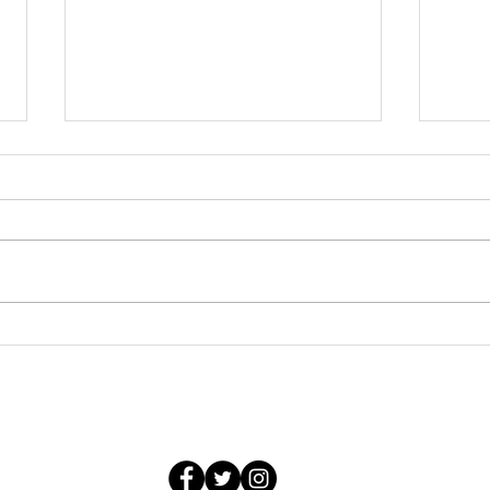
ひんやりシャリシャリ 手づ
これ
くりパフェ会
んた