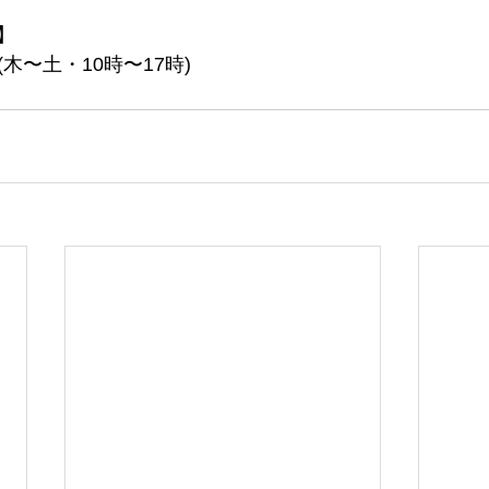
】
690(木〜土・10時〜17時)