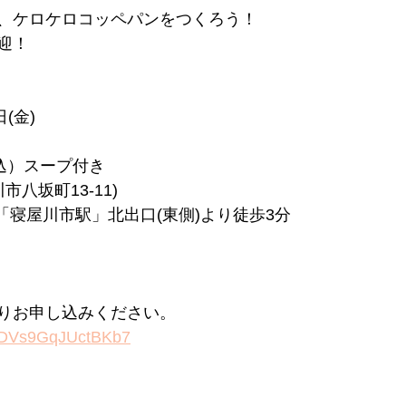
、ケロケロコッペパンをつくろう！
迎！
日(金)
込）スープ付き
川市八坂町13-11)
車「寝屋川市駅」北出口(東側)より徒歩3分
りお申し込みください。
gknDVs9GqJUctBKb7