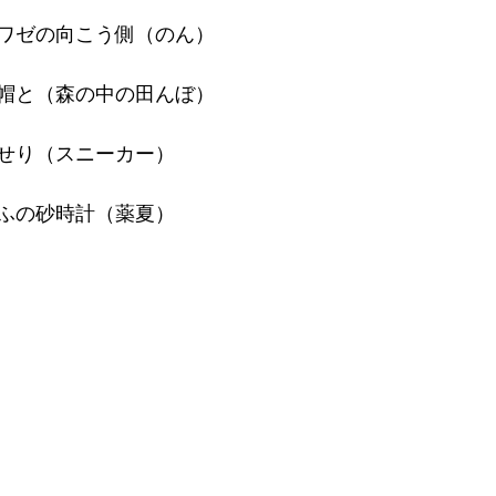
ワゼの向こう側（のん）
帽と（森の中の田んぼ）
せり（スニーカー）
ふの砂時計（薬夏）