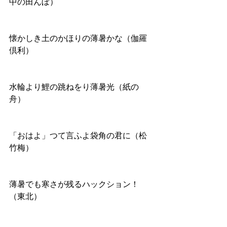
中の田んぼ）
懐かしき土のかほりの薄暑かな（伽羅
倶利）
水輪より鯉の跳ねをり薄暑光（紙の
舟）
「おはよ」つて言ふよ袋角の君に（松
竹梅）
薄暑でも寒さが残るハックション！
（東北）