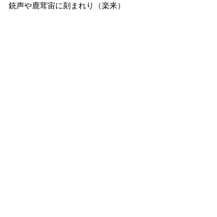
銃声や鹿茸宙に刻まれり（楽来）
次回のお題
「噴水」
です。